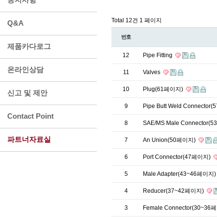
Total 12건
1 페이지
Q&A
번호
제품카다로그
12
Pipe Fitting
온라인상담
11
Valves
10
Plug(61페이지)
신고 및 제안
9
Pipe Butt Weld Connecto
Contact Point
8
SAE/MS Male Connector
파트너자료실
7
An Union(50페이지)
6
Port Connector(47페이지)
5
Male Adapter(43~46페이지
4
Reducer(37~42페이지)
3
Female Connector(30~3